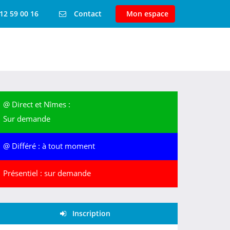
12 59 00 16
Contact
Mon espace
@ Direct et Nîmes :
Sur demande
@ Différé :
à tout moment
Présentiel
: sur demande
Inscription