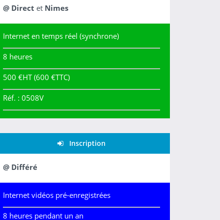
@ Direct
et
Nimes
Internet en temps réel (synchrone)
8 heures
500 €HT
(600 €TTC)
Réf. : 0508V
Inscription
@ Différé
Internet vidéos pré-enregistrées
8 heures pendant un an