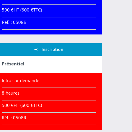
500 €HT (600 €TTC)
Réf. : 0508B
Inscription
Présentiel
Intra sur demande
8 heures
500 €HT (600 €TTC)
Réf. : 0508R